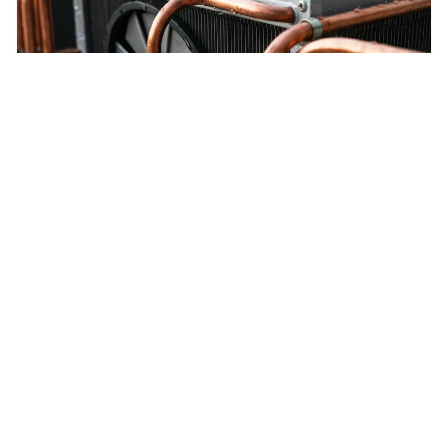
Pompe à chaleur air/air : Fonctionnement
des pompes à chaleur air/air
Explorez le fonctionnement technique des pompes à chaleur
air/air et leurs composants essentiels.
33
13 mars 2023
FONCTIONNEMENT DES POMPES À CHALEUR AIR/AIR