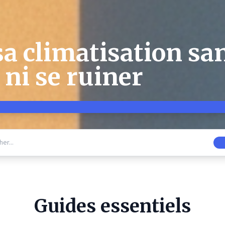
sa climatisation sa
ni se ruiner
Guides essentiels