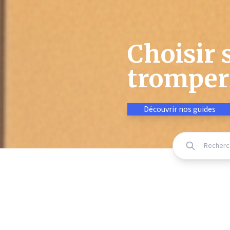
Choisir 
tromper 
Découvrir nos guides