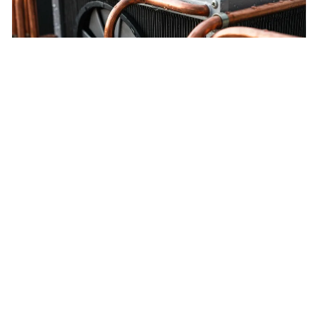
Pompe à chaleur air/air : Fonctionnement
des pompes à chaleur air/air
Explorez le fonctionnement technique des pompes à chaleur
air/air et leurs composants essentiels.
33
13 mars 2023
FONCTIONNEMENT DES POMPES À CHALEUR AIR/AIR