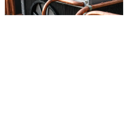
Pompe à chaleur air/air : Fonctionnement
des pompes à chaleur air/air
Explorez le fonctionnement technique des pompes à chaleur
air/air et leurs composants essentiels.
33
13 mars 2023
FONCTIONNEMENT DES POMPES À CHALEUR AIR/AIR