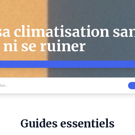
sa climatisation sa
ni se ruiner
Guides essentiels