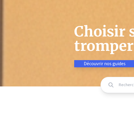
Choisir 
tromper 
Découvrir nos guides