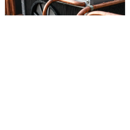
Pompe à chaleur air/air : Fonctionnement
des pompes à chaleur air/air
Explorez le fonctionnement technique des pompes à chaleur
air/air et leurs composants essentiels.
33
13 mars 2023
FONCTIONNEMENT DES POMPES À CHALEUR AIR/AIR