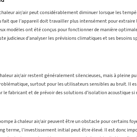
id
haleur air/air peut considérablement diminuer lorsque les tempé
ait que l'appareil doit travailler plus intensément pour extraire la
eux modèles ont été conçus pour fonctionner de manière optimal
ste judicieux d'analyser les prévisions climatiques et ses besoins s
chaleur air/air restent généralement silencieuses, mais à pleine p
problématique, surtout pour les utilisateurs sensibles au bruit. Il 
r le fabricant et de prévoir des solutions d'isolation acoustique si 
pompe à chaleur air/air peuvent être un obstacle pour certains foyer
ng terme, l'investissement initial peut être élevé. Il est donc imp