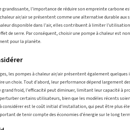
 grandissante, l'importance de réduire son empreinte carbone est
chaleur air/air se présentent comme une alternative durable aux 
haleur disponible dans l'air, elles contribuent à limiter l'utilisati
 effet de serre. Par conséquent, choisir une pompe à chaleur est n
ment pour la planète.
nsidérer
es, les pompes à chaleur air/air présentent également quelques i
ire un choix. Tout d'abord, leur performance dépend largement de
 grand froid, l'efficacité peut diminuer, limitant leur capacité à pro
erturber certains utilisateurs, bien que les modèles récents soie
à considérer est le coût initial d'installation, qui peut être plus 
mportant de tenir compte des économies d'énergie sur le long ter